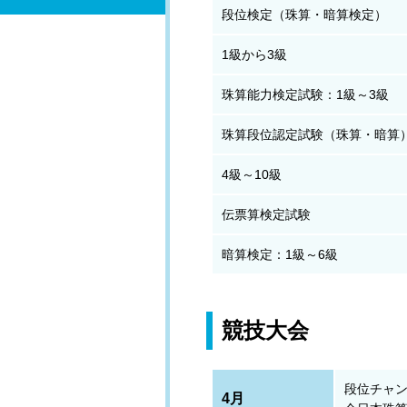
段位検定（珠算・暗算検定）
1級から3級
珠算能力検定試験：1級～3級
珠算段位認定試験（珠算・暗算
4級～10級
伝票算検定試験
暗算検定：1級～6級
競技大会
段位チャ
4月