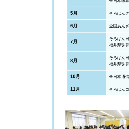
全日本珠
5月
そろばん
6月
全国あん
そろばん
7月
福井県珠
そろばん
8月
福井県珠
10月
全日本通
11月
そろばん