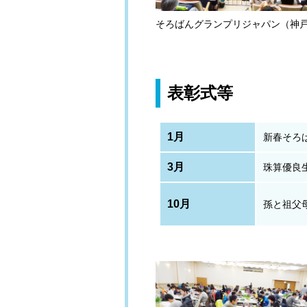
そろばんグランプリジャパン（神
表彰式等
1月
新春そろ
3月
珠算優良
10月
孫と祖父